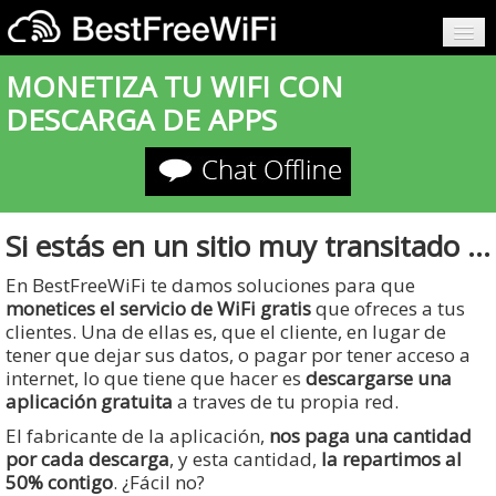
MONETIZA TU WIFI CON
BESTFREEWIFI
DESCARGA DE APPS
WIFI MARKETING
HERRAMIENTAS PARA RESTAURANTES
Si estás en un sitio muy transitado ...
PRECIOS
En BestFreeWiFi te damos soluciones para que
monetices el servicio de WiFi gratis
que ofreces a tus
CONTACTO
clientes. Una de ellas es, que el cliente, en lugar de
tener que dejar sus datos, o pagar por tener acceso a
LOGIN
internet, lo que tiene que hacer es
descargarse una
aplicación gratuita
a traves de tu propia red.
El fabricante de la aplicación,
nos paga una cantidad
por cada descarga
, y esta cantidad,
la repartimos al
50% contigo
. ¿Fácil no?